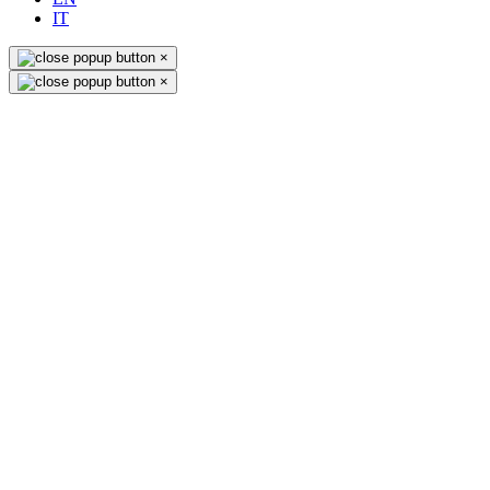
IT
×
×