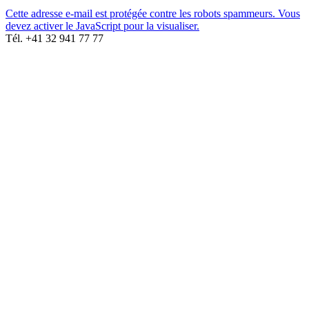
Cette adresse e-mail est protégée contre les robots spammeurs. Vous
devez activer le JavaScript pour la visualiser.
Tél. +41 32 941 77 77