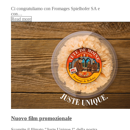
Ci congratuliamo con Fromages Spielhofer SA e
con…
Read more
Nuovo film promozionale
Scoprite il filmato "Juste Unique !" della nostra…