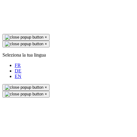
×
×
Seleziona la tua lingua
FR
DE
EN
×
×