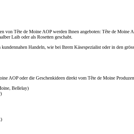
i Arten von Tête de Moine AOP werden Ihnen angeboten: Tête de Moin
alber Laib oder als Rosetten geschabt.
den kundennahen Handeln, wie bei Ihrem Käsespezialist oder in den grö
 Moine AOP oder die Geschenkideen direkt vom Tête de Moine Produzen
oine, Bellelay)
)
x)