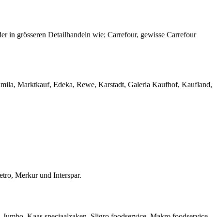
der in grösseren Detailhandeln wie; Carrefour, gewisse Carrefour
amila, Marktkauf, Edeka, Rewe, Karstadt, Galeria Kaufhof, Kaufland,
tro, Merkur und Interspar.
, Jumbo, Kaas speciaalzaken, Sligro foodservice, Makro foodservice