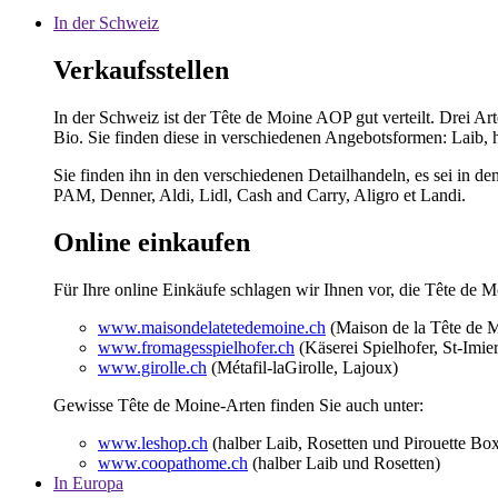
In der Schweiz
Verkaufsstellen
In der Schweiz ist der Tête de Moine AOP gut verteilt. Dre
Bio. Sie finden diese in verschiedenen Angebotsformen: Laib, h
Sie finden ihn in den verschiedenen Detailhandeln, es sei in 
PAM, Denner, Aldi, Lidl, Cash and Carry, Aligro et Landi.
Online einkaufen
Für Ihre online Einkäufe schlagen wir Ihnen vor, die Tête de
www.maisondelatetedemoine.ch
(Maison de la Tête de M
www.fromagesspielhofer.ch
(Käserei Spielhofer, St-Imier
www.girolle.ch
(Métafil-laGirolle, Lajoux)
Gewisse Tête de Moine-Arten finden Sie auch unter:
www.leshop.ch
(halber Laib, Rosetten und Pirouette Bo
www.coopathome.ch
(halber Laib und Rosetten)
In Europa