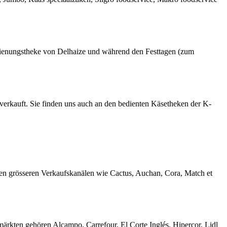
Bedienungstheke von Delhaize und während den Festtagen (zum
erkauft. Sie finden uns auch an den bedienten Käsetheken der K-
den grösseren Verkaufskanälen wie Cactus, Auchan, Cora, Match et
ärkten gehören Alcampo, Carrefour, El Corte Inglés, Hipercor, Lidl