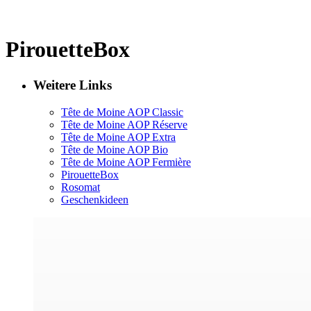
PirouetteBox
Weitere Links
Tête de Moine AOP Classic
Tête de Moine AOP Réserve
Tête de Moine AOP Extra
Tête de Moine AOP Bio
Tête de Moine AOP Fermière
PirouetteBox
Rosomat
Geschenkideen