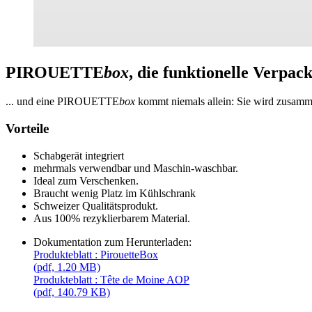
PIROUETTE
box
, die funktionelle Verpa
... und eine PIROUETTE
box
kommt niemals allein: Sie wird zusamm
Vorteile
Schabgerät integriert
mehrmals verwendbar und Maschin-waschbar.
Ideal zum Verschenken.
Braucht wenig Platz im Kühlschrank
Schweizer Qualitätsprodukt.
Aus 100% rezyklierbarem Material.
Dokumentation zum Herunterladen:
Produkteblatt : PirouetteBox
(pdf, 1.20 MB)
Produkteblatt : Tête de Moine AOP
(pdf, 140.79 KB)