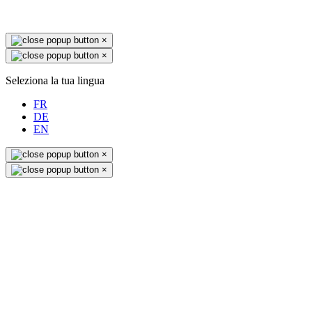
×
×
Seleziona la tua lingua
FR
DE
EN
×
×