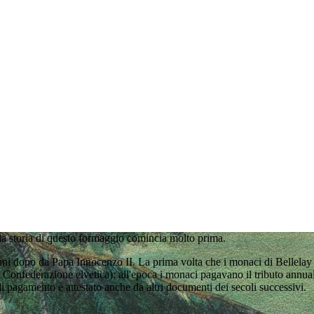
a storia di questo formaggio comincia molto prima.
anni dopo da Papa Innocenzo II. La prima volta che i monaci di Bellela
 Confederazione elvetica): all'epoca i monaci pagavano il tributo annual
 pagamento è attestato anche da altri documenti dei secoli successivi.