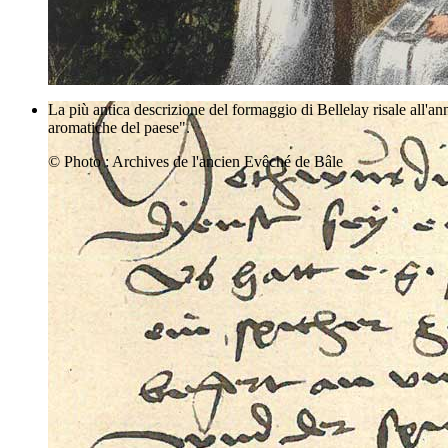
La più antica descrizione del formaggio di Bellelay risale all'an
aromatiche del paese".
© Photo : Archives de l'ancien Evêché de Bâle