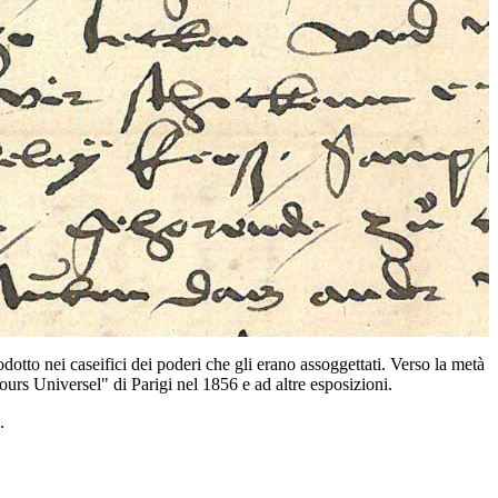
tto nei caseifici dei poderi che gli erano assoggettati. Verso la metà
urs Universel" di Parigi nel 1856 e ad altre esposizioni.
.