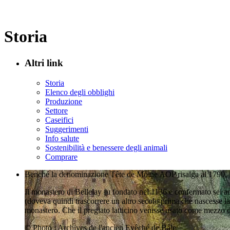
Storia
Altri link
Storia
Elenco degli obblighi
Produzione
Settore
Caseifici
Suggerimenti
Info salute
Sostenibilità e benessere degli animali
Comprare
Benché la denominazione Tête de Moine AOP risalga al 1790, l
Il monastero di Bellelay fu fondato nel 1136 e confermato sei 
(doveva quindi trascorrere un altro secolo prima che nascesse la
monastero. Che il pregiato latticino venisse usato come mezzo di
© Photo : Archives de l'ancien Evêché de Bâle