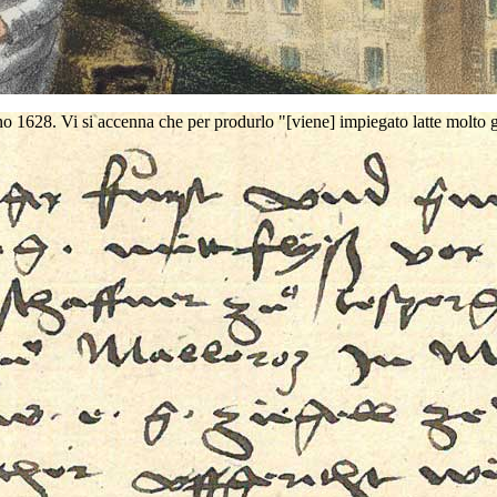
no 1628. Vi si accenna che per produrlo "[viene] impiegato latte molto gra