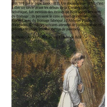
plus tard par le pape Innocent II. Un document de 1192, c'est-
à-dire un siècle avant les débuts de la Confédération
helvétique, fait mention des moines de Bellelay en lien avec
du fromage : ils payaient le cens annuel de certains biens
fonciers avec du fromage fabriqué à l'Abbaye. Plusieurs
documents des siècles suivants attestent de l'utilisation de ce
précieux fromage comme moyen de paiement.
© Photo : Archives de l'ancien Evêché de Bâle