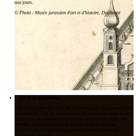
nos jours.
© Photo : Musée jurassien d'art et d'histoire, Delémont
L'art de la dégustation
L'art de déguster une Tête de Moine est sans doute essentiel à
sa popularité. Elle ne se coupe pas en morceaux, mais se racle
- hier avec un couteau et aujourd'hui grâce à la Girolle - en
rosettes. Selon la légende, le raclage serait la solution
imaginée par un moinillon gourmand pour déguster en
cachette le fromage.