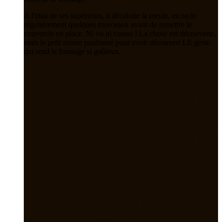
A l'insu de ses supérieurs, il décalotte la meule, en racle
régulièrement quelques morceaux avant de remettre le
couvercle en place. Ni vu ni connu ! La chose est découverte,
mais le petit moine pardonné pour avoir découvert LE geste
qui rend le fromage si goûteux.