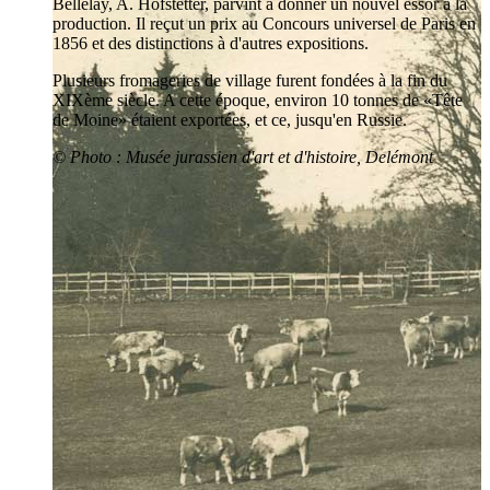
Bellelay, A. Hofstetter, parvint à donner un nouvel essor à la
production. Il reçut un prix au Concours universel de Paris en
1856 et des distinctions à d'autres expositions.
Plusieurs fromageries de village furent fondées à la fin du
XIXème siècle. A cette époque, environ 10 tonnes de «Tête
de Moine» étaient exportées, et ce, jusqu'en Russie.
© Photo : Musée jurassien d'art et d'histoire, Delémont