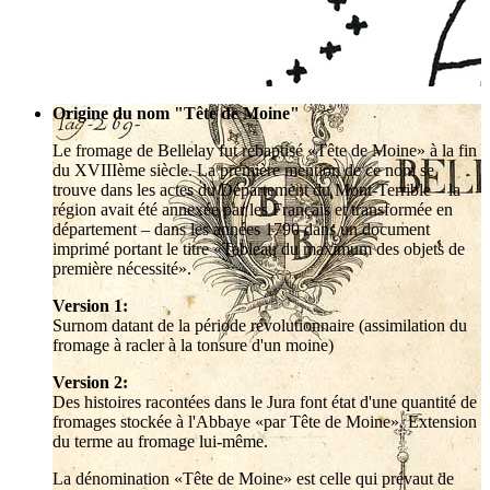
Origine du nom "Tête de Moine"
Le fromage de Bellelay fut rebaptisé «Tête de Moine» à la fin
du XVIIIème siècle. La première mention de ce nom se
trouve dans les actes du Département du Mont-Terrible – la
région avait été annexée par les Français et transformée en
département – dans les années 1790 dans un document
imprimé portant le titre «Tableau du maximum des objets de
première nécessité».
Version 1:
Surnom datant de la période révolutionnaire (assimilation du
fromage à racler à la tonsure d'un moine)
Version 2:
Des histoires racontées dans le Jura font état d'une quantité de
fromages stockée à l'Abbaye «par Tête de Moine». Extension
du terme au fromage lui-même.
La dénomination «Tête de Moine» est celle qui prévaut de