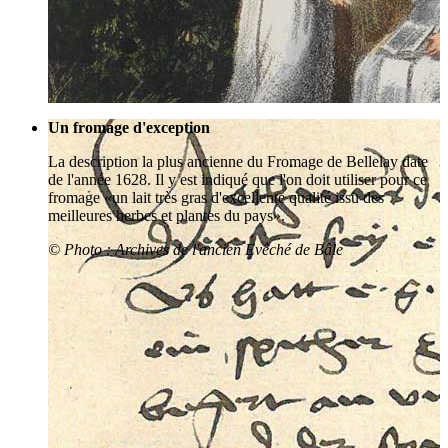
Un fromage d'exception
La description la plus ancienne du Fromage de Bellelay date
de l'année 1628. Il y est indiqué que l'on doit utiliser pour ce
fromage «un lait très gras d'excellente qualité issu des
meilleures herbes et plantes du pays».
© Photo : Archives de l'ancien Evêché de Bâle