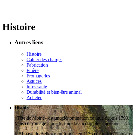
Histoire
Autres liens
Histoire
Cahier des charges
Fabrication
Filière
Fromageries
Astuces
Infos santé
Durabilité et bien-être animal
Acheter
Histoire
«Tête de Moine» est une dénomination connue depuis 1790.
Mais ce fromage a une histoire beaucoup plus ancienne.
L'Abbaye de Bellelay fut fondée en 1136 et confirmée six ans