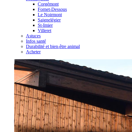
Corgémont
Fornet-Dessous
Le Noirmont
Saignelégier
St-Imier
Villeret
Astuces
Infos santé
Durabilité et bien-être animal
Acheter