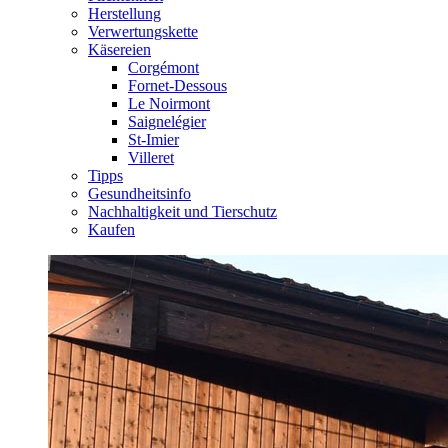
Herstellung
Verwertungskette
Käsereien
Corgémont
Fornet-Dessous
Le Noirmont
Saignelégier
St-Imier
Villeret
Tipps
Gesundheitsinfo
Nachhaltigkeit und Tierschutz
Kaufen