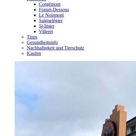
Corgémont
Fornet-Dessous
Le Noirmont
Saignelégier
St-Imier
Villeret
Tipps
Gesundheitsinfo
Nachhaltigkeit und Tierschutz
Kaufen