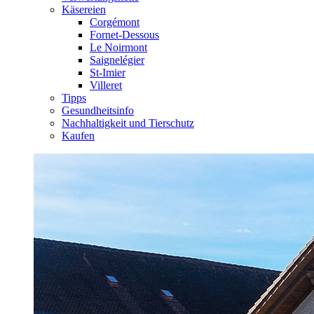
Käsereien
Corgémont
Fornet-Dessous
Le Noirmont
Saignelégier
St-Imier
Villeret
Tipps
Gesundheitsinfo
Nachhaltigkeit und Tierschutz
Kaufen