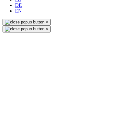
DE
EN
×
×