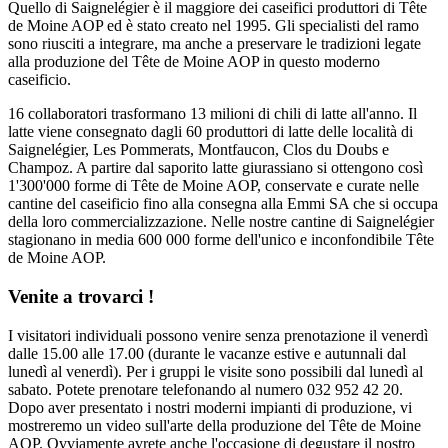
Quello di Saignelégier è il maggiore dei caseifici produttori di Tête
de Moine AOP ed è stato creato nel 1995. Gli specialisti del ramo
sono riusciti a integrare, ma anche a preservare le tradizioni legate
alla produzione del Tête de Moine AOP in questo moderno
caseificio.
16 collaboratori trasformano 13 milioni di chili di latte all'anno. Il
latte viene consegnato dagli 60 produttori di latte delle località di
Saignelégier, Les Pommerats, Montfaucon, Clos du Doubs e
Champoz. A partire dal saporito latte giurassiano si ottengono così
1'300'000 forme di Tête de Moine AOP, conservate e curate nelle
cantine del caseificio fino alla consegna alla Emmi SA che si occupa
della loro commercializzazione. Nelle nostre cantine di Saignelégier
stagionano in media 600 000 forme dell'unico e inconfondibile Tête
de Moine AOP.
Venite a trovarci !
I visitatori individuali possono venire senza prenotazione il venerdì
dalle 15.00 alle 17.00 (durante le vacanze estive e autunnali dal
lunedì al venerdì). Per i gruppi le visite sono possibili dal lunedì al
sabato. Potete prenotare telefonando al numero 032 952 42 20.
Dopo aver presentato i nostri moderni impianti di produzione, vi
mostreremo un video sull'arte della produzione del Tête de Moine
AOP. Ovviamente avrete anche l'occasione di degustare il nostro