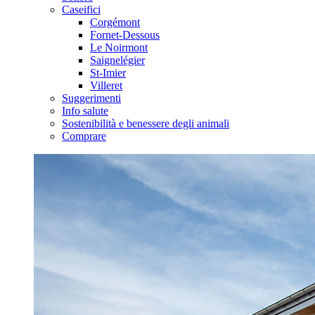
Caseifici
Corgémont
Fornet-Dessous
Le Noirmont
Saignelégier
St-Imier
Villeret
Suggerimenti
Info salute
Sostenibilità e benessere degli animali
Comprare