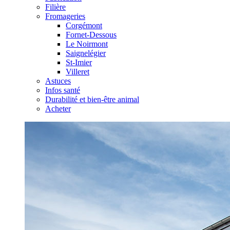
Filière
Fromageries
Corgémont
Fornet-Dessous
Le Noirmont
Saignelégier
St-Imier
Villeret
Astuces
Infos santé
Durabilité et bien-être animal
Acheter