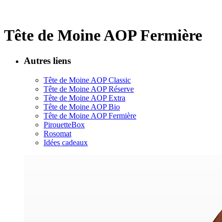
Tête de Moine AOP Fermière
Autres liens
Tête de Moine AOP Classic
Tête de Moine AOP Réserve
Tête de Moine AOP Extra
Tête de Moine AOP Bio
Tête de Moine AOP Fermière
PirouetteBox
Rosomat
Idées cadeaux