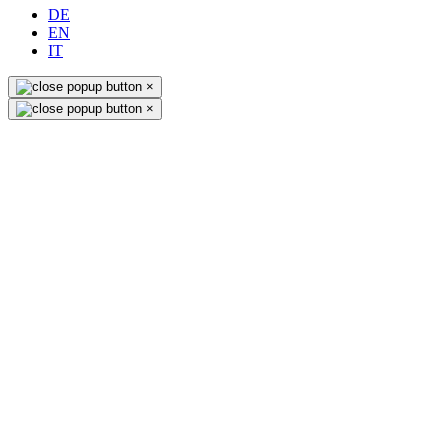
DE
EN
IT
×
×