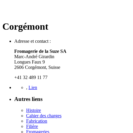
Corgémont
Adresse et contact :
Fromagerie de la Suze SA
Marc-André Girardin
Longues Faux 9
2606 Corgémont, Suisse
+41 32 489 11 77
,
Lien
Autres liens
Histoire
Cahier des charges
Fabrication
Filière
Fromageries