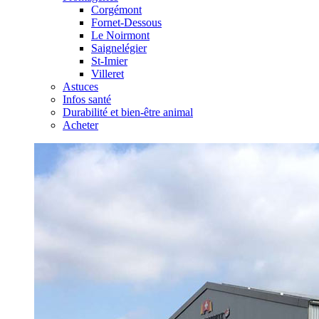
Corgémont
Fornet-Dessous
Le Noirmont
Saignelégier
St-Imier
Villeret
Astuces
Infos santé
Durabilité et bien-être animal
Acheter