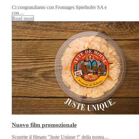
Ci congratuliamo con Fromages Spielhofer SA e
con…
Read more
Nuovo film promozionale
Scoprite il filmato "Juste Unique !" della nostra…