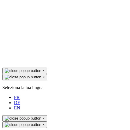
×
×
Seleziona la tua lingua
FR
DE
EN
×
×