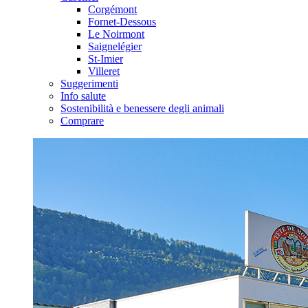
Corgémont
Fornet-Dessous
Le Noirmont
Saignelégier
St-Imier
Villeret
Suggerimenti
Info salute
Sostenibilità e benessere degli animali
Comprare