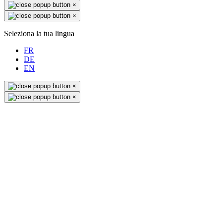
×
×
Seleziona la tua lingua
FR
DE
EN
×
×