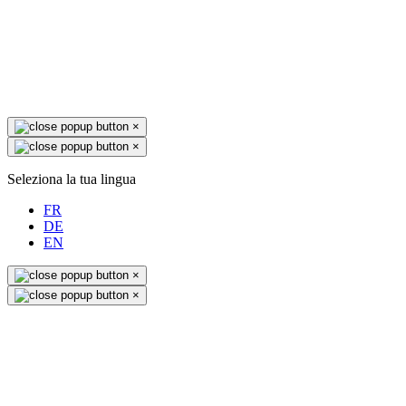
×
×
Seleziona la tua lingua
FR
DE
EN
×
×